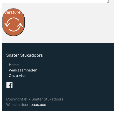
Versturen
Snater Stukadoors
Home
Werkzaamheden
Onze visie
Copyright © • Snater Stukadoors
Website door:
baas.eco