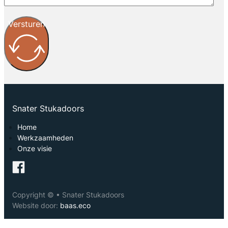
Versturen
Snater Stukadoors
Home
Werkzaamheden
Onze visie
Copyright © • Snater Stukadoors
Website door:
baas.eco